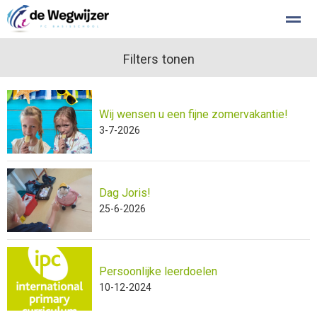
Stichting Kopwerk
Klachtenregeling
Filters tonen
Privacy
Wij wensen u een fijne zomervakantie!
Home
Foto's
Zoeken
Facebook
Inst
3-7-2026
Dag Joris!
25-6-2026
Persoonlijke leerdoelen
10-12-2024