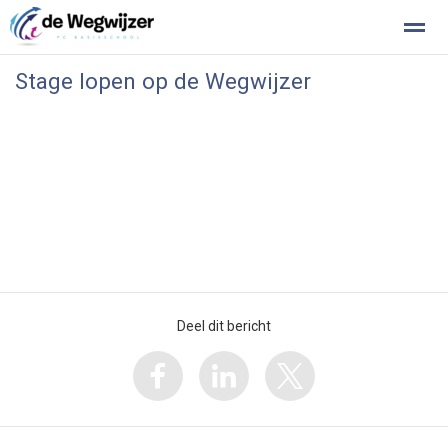
Stage lopen op de Wegwijzer
Stichting Kopwerk
Klachtenregeling
Privacy
Home
Foto's
Zoeken
Facebook
Inst
Deel dit bericht