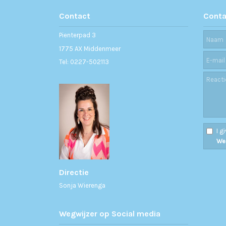
Contact
Conta
Pienterpad 3
1775 AX Middenmeer
Tel: 0227-502113
I g
We
Directie
Sonja Wierenga
Wegwijzer op Social media